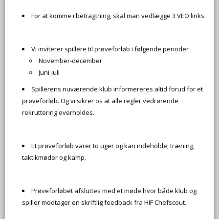
For at komme i betragtning, skal man vedlægge 3 VEO links.
Vi inviterer spillere til prøveforløb i følgende perioder
November-december
Juni-juli
Spillerens nuværende klub informereres altid forud for et
prøveforløb. Og vi sikrer os at alle regler vedrørende
rekruttering overholdes.
Et prøveforløb varer to uger og kan indeholde; træning,
taktikmøder og kamp.
Prøveforløbet afsluttes med et møde hvor både klub og
spiller modtager en skriftlig feedback fra HIF Chefscout.